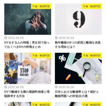
不倫・離婚問題
不倫・離婚問題
2022.04.29
2022.04.29
DVをする人の特徴｜男女別で知っ
熟年離婚の9つの原因と離婚を決意
ておくべきDVの特徴まとめ
する理由とは？
不倫・離婚問題
不倫・離婚問題
2022.04.29
2022.04.26
DVで離婚する際の慰謝料相場と増
日本における離婚率とは？統計と
額請求する方法
離婚問題への対処法15選
不倫・離婚問題
不倫・離婚問題