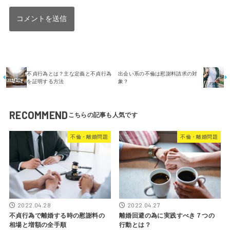
不貞行為とは？主な定義と不貞行為
出会い系の不倫は慰謝料請求の対
を証明する方法
象？
RECOMMEND
不倫・離婚問題
不倫・離婚問題
2022.04.28
2022.04.27
不貞行為で離婚する時の慰謝料の
離婚回避の為に実践すべき７つの
相場と増額の全手順
行動とは？