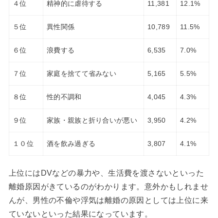
４位
精神的に虐待する
11,381
12.1%
５位
異性関係
10,789
11.5%
６位
浪費する
6,535
7.0%
７位
家庭を捨てて省みない
5,165
5.5%
８位
性的不調和
4,045
4.3%
９位
家族・親族と折り合いが悪い
3,950
4.2%
１０位
酒を飲み過ぎる
3,807
4.1%
上位にはDVなどの暴力や、生活費を渡さないといった
離婚原因がきているのがわかります。意外かもしれませ
んが、男性の不倫や浮気は離婚の原因としては上位に来
ていないといった結果になっています。