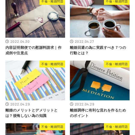
不倫・離婚問題
不倫・離婚問題
2022.04.30
2022.04.27
内容証明郵便での慰謝料請求｜作
離婚回避の為に実践すべき７つの
成例や注意点
行動とは？
不倫・離婚問題
不倫・離婚問題
2022.04.29
2022.04.29
離婚のメリットとデメリットと
離婚調停に有利な流れを作るため
は？後悔しない為の知識
のポイント
不倫・離婚問題
不倫・離婚問題